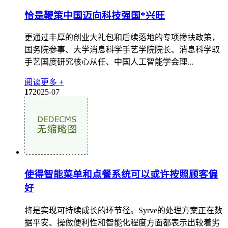
恰是鞭策中国迈向科技强国*兴旺
更通过丰厚的创业大礼包和后续落地的专项搀扶政策，
国务院参事、大学消息科学手艺学院院长、消息科学取
手艺国度研究核心从任、中国人工智能学会理...
阅读更多 +
17
2025-07
使得智能菜单和点餐系统可以或许按照顾客偏
好
将是实现可持续成长的环节径。Syrve的处理方案正在数
据平安、操做便利性和智能化程度方面都表示出较着劣