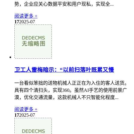
势，企业应关心数据平安和用户现私，实现全...
阅读更多 +
17
2025-07
卫工人雷梅暗示：“以前扫落叶既累又慢
一台看似笨拙的送物机械人正正在为入住的客人送货。
具有四个清扫头，实现360。虽然AI手艺的使用前景广
漠，优化交通流量，这款机械人不只智能化程度...
阅读更多 +
17
2025-07