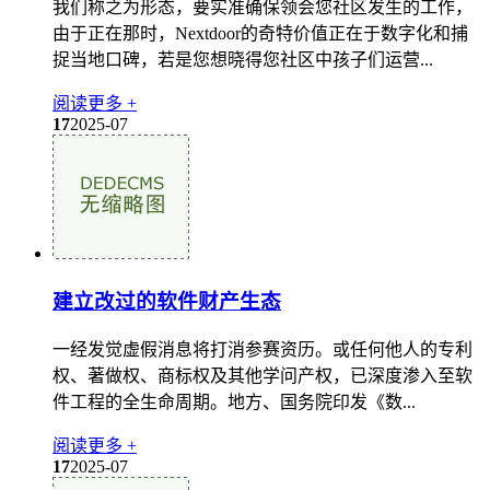
我们称之为形态，要实准确保领会您社区发生的工作，
由于正在那时，Nextdoor的奇特价值正在于数字化和捕
捉当地口碑，若是您想晓得您社区中孩子们运营...
阅读更多 +
17
2025-07
建立改过的软件财产生态
一经发觉虚假消息将打消参赛资历。或任何他人的专利
权、著做权、商标权及其他学问产权，已深度渗入至软
件工程的全生命周期。地方、国务院印发《数...
阅读更多 +
17
2025-07