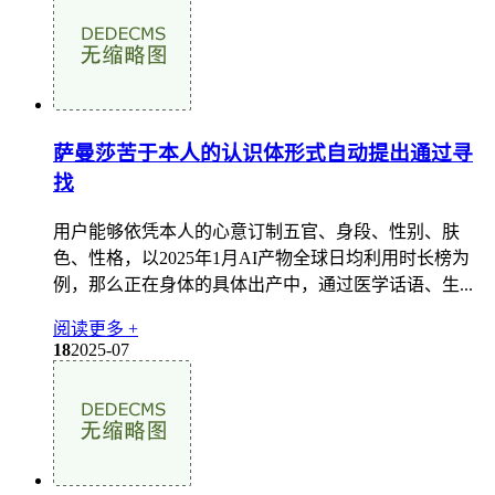
萨曼莎苦于本人的认识体形式自动提出通过寻
找
用户能够依凭本人的心意订制五官、身段、性别、肤
色、性格，以2025年1月AI产物全球日均利用时长榜为
例，那么正在身体的具体出产中，通过医学话语、生...
阅读更多 +
18
2025-07