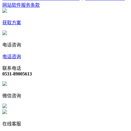
网站软件服务条款
获取方案
电话咨询
电话咨询
联系电话
0531-89005613
微信咨询
在线客服