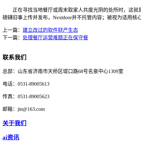
正在寻找当地餐厅或周末取家人共度光阴的处所时，这就是Nex
磅礴旧事上传并发布，Nextdoor并不托管内容；被视为适用
上一篇：
建立改过的软件财产生态
下一篇：
处理餐厅运营难题正在保守餐
联系我们
总部：
山东省济南市天桥区堤口路68号名泉中心1309室
电话：
0531-89005613
传真：
0531-89005623
邮箱：
jin@163.com
关于我们
ai资讯