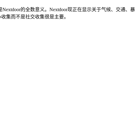
tdoor的全数意义。Nextdoor现正在显示关于气候、交
核心收集而不是社交收集很是主要。