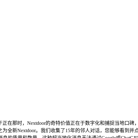
那时，Nextdoor的奇特价值正在于数字化和捕捉当地口碑
全新Nextdoor。我们收集了15年的邻人对话，您能够看到
当地消息的质量和数量。这种超当地化消息无法通过Google或Cha