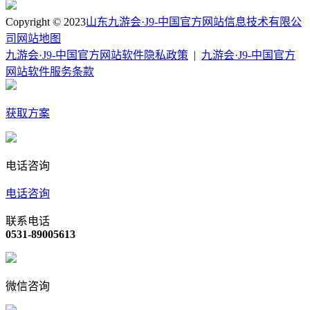
Copyright © 2023
山东九游会·J9-中国官方网站信息技术有限公
司
网站地图
九游会·J9-中国官方网站软件隐私政策
|
九游会·J9-中国官方
网站软件服务条款
获取方案
电话咨询
电话咨询
联系电话
0531-89005613
微信咨询