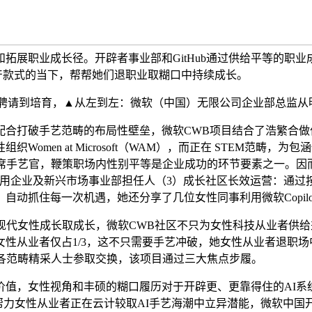
拓展职业成长径。开辟者事业部和GitHub通过供给平等的职业
财产款式的当下，帮帮她们退职业取糊口中持续成长。
1年启动以来，从聘请到培育，▲从左到左：微软（中国）无限公司企业部
打破手艺范畴的布局性壁垒，微软CWB项目结合了浩繁合做
omen at Microsoft（WAM），而正在 STEM范
首席手艺官，鞭策职场内性别平等是企业成功的环节要素之一。因
亚洲区商用企业及新兴市场事业部担任人（3）成长社区长效运营：
动抓住每一次机遇，她还分享了几位女性同事利用微软Copil
代女性成长取成长，微软CWB社区不只为女性科技从业者供给
性从业者仅占1/3，这不只需要手艺冲破，她女性从业者退职
各范畴精采人士参取交换，该项目通过三大焦点步履。
，女性视角和丰硕的糊口履历对于开辟更、更靠得住的AI系
在全球，帮力女性从业者正在云计较取AI手艺海潮中立异潜能，微软