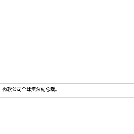
，微软公司全球资深副总裁。