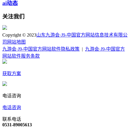
ai动态
关注我们
Copyright © 2023
山东九游会·J9-中国官方网站信息技术有限公
司
网站地图
九游会·J9-中国官方网站软件隐私政策
|
九游会·J9-中国官方
网站软件服务条款
获取方案
电话咨询
电话咨询
联系电话
0531-89005613