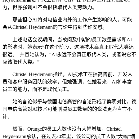
力，但亦强调AI不会很快取代人类劳动力。
那些担心AI将对电信业内外的工作产生影响的人，可能
会从Christel Heydemann的言论中得到些许安慰。
上述电话会议期间，当被问及中期的员工数量需求和AI
的影响时，她表示“在这个阶段，这项技术离真正取代人类还
很远。”并且她认为，“AI永远不会真正取代人类，或者说它不
应该取代人类。”
Christel Heydemann指出，AI技术正在提高售前、开发人
员和客户服务团队的效率，但她强调，在她看来，AI将丰富
员工的能力，而不是取代员工。
她的言论似乎与德国电信高管的言论形成了鲜明对比，德
国电信高管对AI技术可能削减员工数量的的说法更为直言不
讳。
然而，Orange的员工人数也没有大幅增加，Christel
Heydemann承认，在过去20年里，该公司的员工人数“大幅”缩