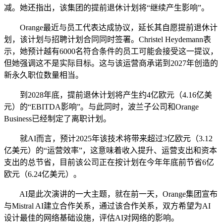
减。她还指出，该集团的提前退休计划将“继续产生影响”。
Orange最近与员工代表达成协议，延长其自愿提前退休计
划，该计划与招聘计划合同同时签署。Christel Heydemann表
示，她预计越有6000名符合条件的员工可能会接受这一提议，
但她强调这不是实际目标。这与该运营商承诺到2027年创造的
新永久职位数量相当。
到2028年底，提前退休计划将产生约4亿欧元（4.16亿美
元）的“EBITDA影响”。与此同时，波兰子公司和Orange
Business已经制定了离职计划。
就AI而言，预计2025年该技术将带来超过3亿欧元（3.12
亿美元）的“运营效率”，这意味着收入提升、运营支出和资本
支出的总节省，目前该公司正在按计划在今年年底前节省6亿
欧元（6.24亿美元）。
AI是此次演讲的一大主题，就在前一天，Orange集团宣布
与Mistral AI建立合作关系，通过该合作关系，双方希望为AI
设计最佳的网络基础设施，评估AI对网络的影响。