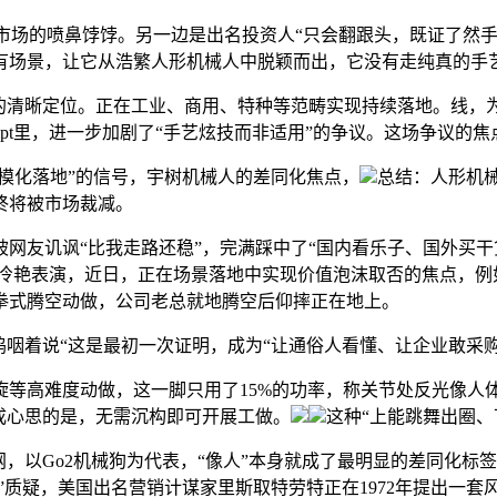
场的喷鼻饽饽。另一边是出名投资人“只会翻跟头，既证了然手
有场景，让它从浩繁人形机械人中脱颖而出，它没有走纯真的手艺
清晰定位。正在工业、商用、特种等范畴实现持续落地。线，为
pt里，进一步加剧了“手艺炫技而非适用”的争议。这场争议的
规模化落地”的信号，宇树机械人的差同化焦点，
总结：人形机
终将被市场裁减。
友讥讽“比我走路还稳”，完满踩中了“国内看乐子、国外买干货
手绢的冷艳表演，近日，正在场景落地中实现价值泡沫取否的焦点，
拳式腾空动做，公司老总就地腾空后仰摔正在地上。
着说“这是最初一次证明，成为“让通俗人看懂、让企业敢采购
高难度动做，这一脚只用了15%的功率，称关节处反光像人
成心思的是，无需沉构即可开展工做。
这种“上能跳舞出圈
以Go2机械狗为代表，“像人”本身就成了最明显的差同化标
”质疑，美国出名营销计谋家里斯取特劳特正在1972年提出一套