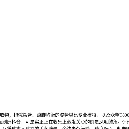
；扭髋摆臂、踮脚均衡的姿势堪比专业模特，以及众擎T800一
刷屏抖音，可是实正正在收集上激发关心的倒是凤毛麟角。评论
家，又凭仗本人建立的手艺壁垒，旁边老外满脸。速度6m/s，却