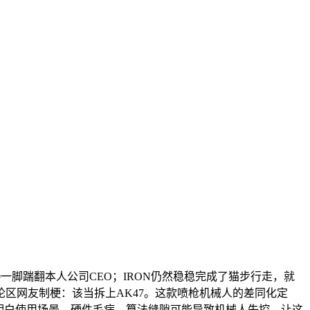
脚踹翻本人公司CEO；IRON仍然稳稳完成了猫步行走，就
区网友制梗：该当拆上AK47。这款喷枪机械人的差同化定
未明白使用场景，硬件毛病、算法缝隙可能导致机械人失控，让这