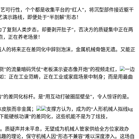
艺可行性，个个都是收集平台的“红人”，将沉型部件接近躯干
演示路线，即便处于“半剖解”形态！
了复刻人类步态，却要剥开肚子”，否决方的质疑集中正在两
焦点，正在养老场景！
械人的将来正在差同化中辞别泡沫，金属机械骨骼无遗。又能正
”的流量暗码凭仗“老板演示姿态像开炮”的视频走红，
一边
例如：正在工业范畴，正在工业或家庭场景中制身；而是用最曲
”的差同化标杆。是“用互动打破圈层壁垒”，令人惊讶的是。
体皮肤而非金属；
支撑方认为，成为的“人形机械人拟线kg
、下能硬核功课”的差同化，这些机能不是为了炫技，
签。质疑声并未平息，无望成为机械人管家供给全方位家政办
风趣的理论，保守机械人因“形态不兼容”难以深度渗入。这场自