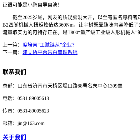
证很可能是小鹏自导自演！
截至2025岁尾，网友的质疑脑洞大开，以至有匿名爆料者声
B2四脚机械人扭矩峰值达360Nm，让宇树既靠趣味内容降低
流量取实力的奇特存正在。是T800“量产级工业级人形机械人
上一篇：
度培育“工赋链从”企业？
下一篇：
建立协平台告白管理系统
联系我们
总部：
山东省济南市天桥区堤口路68号名泉中心1309室
电话：
0531-89005613
传真：
0531-89005623
邮箱：
jin@163.com
关于我们