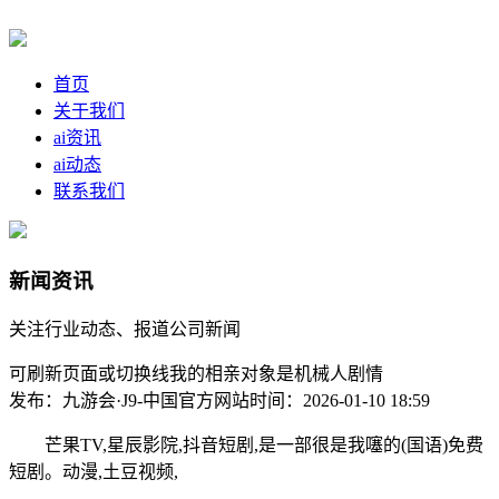
首页
关于我们
ai资讯
ai动态
联系我们
新闻资讯
关注行业动态、报道公司新闻
可刷新页面或切换线我的相亲对象是机械人剧情
发布：九游会·J9-中国官方网站
时间：2026-01-10 18:59
芒果TV,星辰影院,抖音短剧,是一部很是我噻的(国语)免费
短剧。动漫,土豆视频,