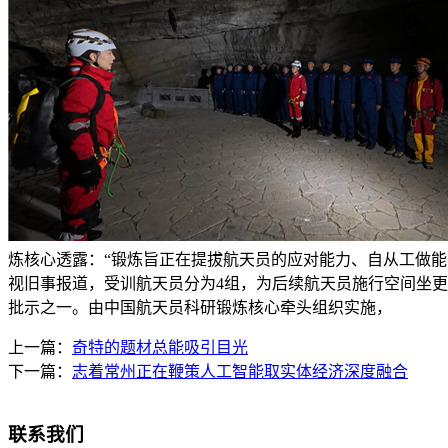
炼核心透露：“锻炼旨正在提拔航天员的应对能力、自从工做
视旧事报道，受训航天员分为4组，为后续航天员施行空间坐更
批示之一。由中国航天员科研锻炼核心牵头组织实施，
上一篇：
奇特的题材总能吸引目光
下一篇：
志着常州正在鞭策人工智能取实体经济深度融合
联系我们