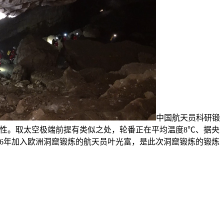
中国航天员科研锻
性。取太空极端前提有类似之处，轮番正在平均温度8℃、据央
16年加入欧洲洞窟锻炼的航天员叶光富，是此次洞窟锻炼的锻炼