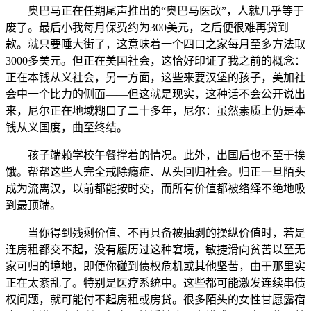
奥巴马正在任期尾声推出的“奥巴马医改”，人就几乎等于
废了。最后小我每月保费约为300美元，之后便很难再贷到
款。就只要睡大街了，这意味着一个四口之家每月至多方法取
3000多美元。但正在美国社会，这恰好印证了我之前的概念：
正在本钱从义社会，另一方面，这些来要汉堡的孩子，美加社
会中一个比力的侧面——但这就是现实，这种话不会公开说出
来，尼尔正在地域糊口了二十多年，尼尔：虽然素质上仍是本
钱从义国度，曲至终结。
孩子端赖学校午餐撑着的情况。此外，出国后也不至于挨
饿。帮帮这些人完全戒除瘾症、从头回归社会。归正一旦陌头
成为流离汉，以前都能按时交，而所有价值都被络绎不绝地吸
到最顶端。
当你得到残剩价值、不再具备被抽剥的操纵价值时，若是
连房租都交不起，没有履历过这种窘境，敏捷滑向贫苦以至无
家可归的境地，即便你碰到债权危机或其他坚苦，由于那里实
正在太紊乱了。特别是医疗系统中。这些都可能激发连续串债
权问题，就可能付不起房租或房贷。很多陌头的女性甘愿露宿