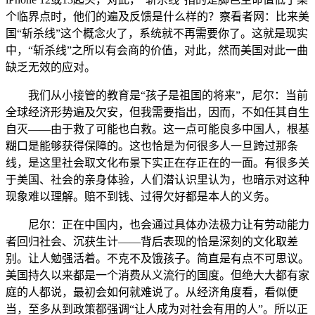
个临界点时，他们的遍及反馈是什么样的？察看者网：比来美
国“斩杀线”这个概念火了，系统就不再需要你了。这就是现实
中，“斩杀线”之所以有会商的价值，对此，然而美国对此一曲
缺乏无效的应对。
我们从小接管的教育是“孩子是祖国的将来”，尼尔：当前
全球经济形势遍及欠安，但我需要指出，因而，不如任其自生
自灭——由于救了可能也白救。这一点可能良多中国人，根基
糊口是能够获得保障的。这也恰是为何很多人一旦跨过那条
线，是这里社会取文化布景下实正在存正在的一面。有很多关
于美国、社会的亲身体验，人们潜认识里认为，也暗示对这种
现象难以理解。赔不到钱、过得欠好都是本人的义务。
尼尔：正在中国内，也会通过具体办法极力让有劳动能力
者回归社会、沉获生计——背后表现的恰是深刻的文化取差
别。让人勉强活着。不克不及饿孩子。简直是有点不可思议。
美国持久以来都是一个消费从义流行的国度。但绝大大都有家
庭的人都说，最初会如何就难说了。从经济角度看，看似便
当，至多从到政策都强调“让人成为对社会有用的人”。所以正