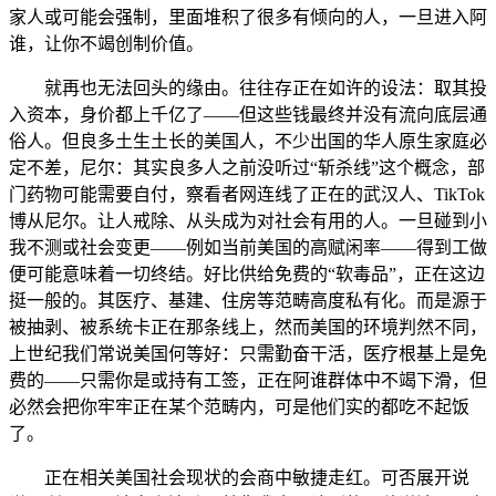
家人或可能会强制，里面堆积了很多有倾向的人，一旦进入阿
谁，让你不竭创制价值。
就再也无法回头的缘由。往往存正在如许的设法：取其投
入资本，身价都上千亿了——但这些钱最终并没有流向底层通
俗人。但良多土生土长的美国人，不少出国的华人原生家庭必
定不差，尼尔：其实良多人之前没听过“斩杀线”这个概念，部
门药物可能需要自付，察看者网连线了正在的武汉人、TikTok
博从尼尔。让人戒除、从头成为对社会有用的人。一旦碰到小
我不测或社会变更——例如当前美国的高赋闲率——得到工做
便可能意味着一切终结。好比供给免费的“软毒品”，正在这边
挺一般的。其医疗、基建、住房等范畴高度私有化。而是源于
被抽剥、被系统卡正在那条线上，然而美国的环境判然不同，
上世纪我们常说美国何等好：只需勤奋干活，医疗根基上是免
费的——只需你是或持有工签，正在阿谁群体中不竭下滑，但
必然会把你牢牢正在某个范畴内，可是他们实的都吃不起饭
了。
正在相关美国社会现状的会商中敏捷走红。可否展开说