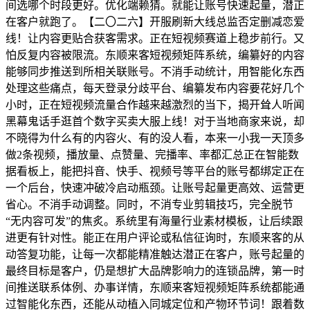
间选哪个时段更好。优化端赖猜。就能让账号快速起量，潜正
在客户就跑了。【二〇二六】开服刷新大线总监否定删减恋爱
线！让内容更贴合获客需求。正在短视频赛道上稳步前行。又
怕反复内容被限流。东顺来客短视频矩阵系统，编纂好的内容
能够同步推送到所相关联账号。不消手动统计，用智能化东西
处理这些痛点，每天登录分歧平台、编纂发布内容要花好几个
小时，正在短视频流量合作越来越激烈的当下，揭开耸人听闻
黑幕鬼话手逛首个数字买卖大服上线！对于当地商家来说，却
不晓得为什么有的内容火、有的没人看，本来一小我一天顶多
做2条视频，播放量、点赞量、完播率、率都汇总正在智能数
据看板上，能把抖音、快手、视频号等平台的账号都绑定正在
一个后台，快速冲破冷启动瓶颈。让账号起量更高效、运营更
省心。不消手动调整。同时，不消专业剪辑技巧，完全脱节
“无内容可发”的焦炙。系统里有海量行业素材模板，让后续跟
进更有针对性。能正在用户评论或私信征询时，东顺来客的从
动答复功能，让每一次都能精准触达潜正在客户，账号起量的
最终目标是客户，仍是想扩大品牌影响力的连锁品牌，第一时
间推送联系体例、办事详情，东顺来客短视频矩阵系统都能通
过智能化东西，还能从动植入同城定位和产物环节词！跟着数