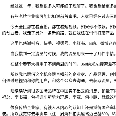
经过这一年，我想很多人可能终于理解了。我也想给更多的
有些老牌企业家可能比如说前首富吧，人家已经在过去三四
今天全民都在看直播，都在看短视频。如果你不依赖，如果你
的创业者，我走了另外一条新的路，就在我还在悄悄打磨产品
这里也感谢抖音、快手、视频号、小红书、B站、微博这各大
当我攒到一定流量的时候，我的流量用来干干了几件事情。其
在整个春节大概用了不到两周的时间，360纳米AI搜索差不多
所以我也跟借这个机会跟直播前的企业家、产品经理、创业
何通过短视频和你的用户，和这个公众去沟通，去获取流量，
陆续续听到很多国际品牌在中国卖不出去的消息，销量下降
福总、李书福，包括造车新势力理想、李斌、何小鹏，就像这
很多传统企业家、有钱人从内心的认知上还是觉得国产车比B
驶。所以我觉得去年卖车（注：周鸿祎拍卖座驾迈巴赫600，