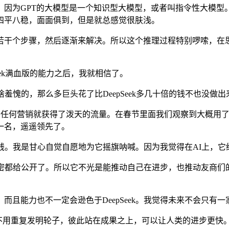
模型？因为GPT的大模型是一个知识型大模型，或者叫指令性大模
四平八稳，面面俱到，但是就总感觉很肤浅。
干个步骤，然后逐渐来解决。所以这个推理过程特别啰嗦，在思
ek满血版的能力之后，我就相信了。
啥羞愧的，那么多巨头花了比DeepSeek多几十倍的钱不也没做
需要任何营销就获得了泼天的流量。在春节里面我们观察到大概用了
一名，遥遥领先了。
分钱。我是甘心自觉自愿地为它摇旗呐喊。因为我觉得在AI上，它
秘密都给公开了。所以它不光是能推动自己在进步，也推动友商
能力也不一定会逊色于DeepSeek。我觉得未来不会只有一
用重复发明轮子，彼此站在成果之上，可以让人类的进步更快