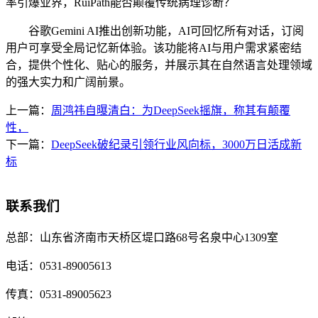
率引爆业界，RuiPath能否颠覆传统病理诊断？
谷歌Gemini AI推出创新功能，AI可回忆所有对话，订阅
用户可享受全局记忆新体验。该功能将AI与用户需求紧密结
合，提供个性化、贴心的服务，并展示其在自然语言处理领域
的强大实力和广阔前景。
上一篇：
周鸿祎自曝清白：为DeepSeek摇旗，称其有颠覆
性，
下一篇：
DeepSeek破纪录引领行业风向标，3000万日活成新
标
联系我们
总部：
山东省济南市天桥区堤口路68号名泉中心1309室
电话：
0531-89005613
传真：
0531-89005623